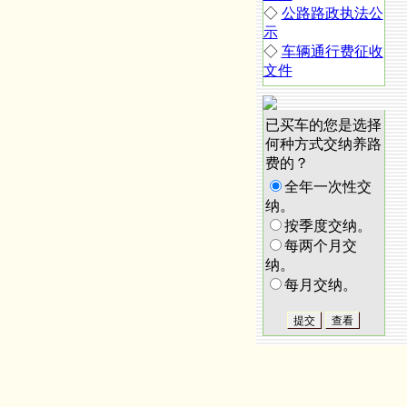
◇
公路路政执法公
示
◇
车辆通行费征收
文件
已买车的您是选择
何种方式交纳养路
费的？
全年一次性交
纳。
按季度交纳。
每两个月交
纳。
每月交纳。