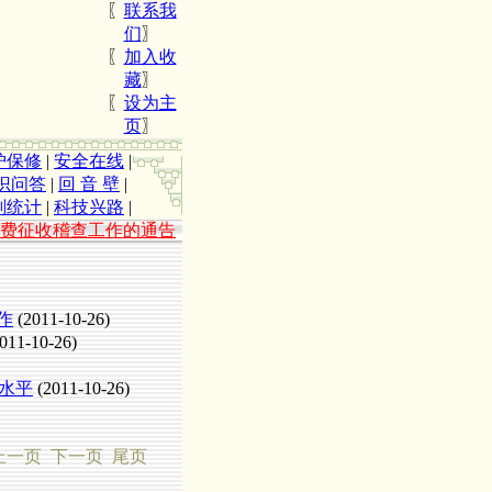
〖
联系我
们
〗
〖
加入收
藏
〗
〖
设为主
页
〗
护保修
|
安全在线
|
识问答
|
回 音 壁
|
划统计
|
科技兴路
|
费征收稽查工作的通告
作
(2011-10-26)
011-10-26)
水平
(2011-10-26)
上一页
下一页 尾页