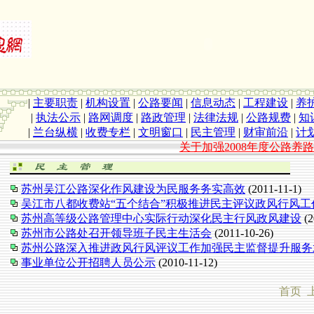
|
主要职责
|
机构设置
|
公路要闻
|
信息动态
|
工程建设
|
养
|
执法公示
|
路网调度
|
路政管理
|
法律法规
|
公路规费
|
知
|
兰台纵横
|
收费专栏
|
文明窗口
|
民主管理
|
财审前沿
|
计
关于加强2008年度公路养路
苏州吴江公路深化作风建设为民服务务实高效
(2011-11-1)
吴江市八都收费站“五个结合”积极推进民主评议政风行风工
苏州高等级公路管理中心实际行动深化民主行风政风建设
(2
苏州市公路处召开领导班子民主生活会
(2011-10-26)
苏州公路深入推进政风行风评议工作加强民主监督提升服务
事业单位公开招聘人员公示
(2010-11-12)
首页 