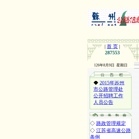
|
首 页
|
287553
126年8月9日 星期日
◆
2015年苏州
市公路管理处
公开招聘工作
人员公告
◆
行政执法公
示
◇
路政管理规定
◇
江苏省高速公路
◆
行政许可结
条例
果公示