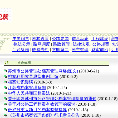
|
主要职责
|
机构设置
|
公路要闻
|
信息动态
|
工程建设
|
养
|
执法公示
|
路网调度
|
路政管理
|
法律法规
|
公路规费
|
知
|
兰台纵横
|
收费专栏
|
文明窗口
|
民主管理
|
财审前沿
|
计
苏州市公路管理处档案管理网络(图文)
(2010-6-21)
档案利用效果典型事例汇编
(2010-6-2)
档案知识漫谈
(2010-3-3)
江苏省档案管理条例
(2010-1-25)
中华人民共和国档案法
(2010-1-21)
关于印发苏州市公路管理处档案管理制度的通知
(2010-1-18)
关于对公路工程档案有效管理的探讨
(2010-1-18)
做好对重大项目的档案监督指导
(2010-1-18)
《苏州市档案管理条例》征求意见公告
(2010-1-18)