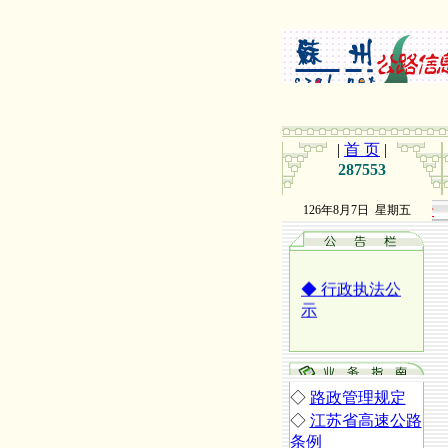
|
首 页
|
287553
◆
2015年苏州
市公路管理处
126年8月7日 星期五
公开招聘工作
人员公告
◆
行政执法公
示
◆
行政许可结
果公示
◇
路政管理规定
◇
江苏省高速公路
条例