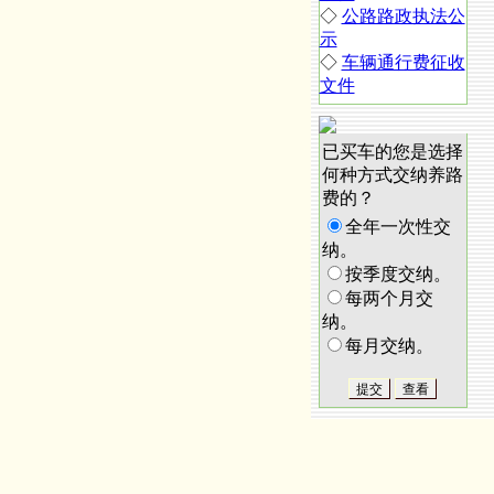
◇
公路路政执法公
示
◇
车辆通行费征收
文件
已买车的您是选择
何种方式交纳养路
费的？
全年一次性交
纳。
按季度交纳。
每两个月交
纳。
每月交纳。