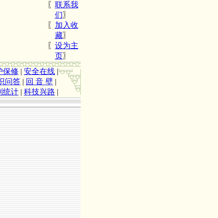
〖
联系我
们
〗
〖
加入收
藏
〗
〖
设为主
页
〗
护保修
|
安全在线
|
识问答
|
回 音 壁
|
划统计
|
科技兴路
|
关于加强2008年度公路养路费征收稽查