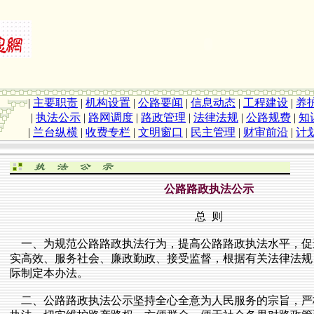
|
主要职责
|
机构设置
|
公路要闻
|
信息动态
|
工程建设
|
养
|
执法公示
|
路网调度
|
路政管理
|
法律法规
|
公路规费
|
知
|
兰台纵横
|
收费专栏
|
文明窗口
|
民主管理
|
财审前沿
|
计
公路路政执法公示
总 则
一、为规范公路路政执法行为，提高公路路政执法水平，促
实高效、服务社会、廉政勤政、接受监督，根据有关法律法规
际制定本办法。
二、公路路政执法公示坚持全心全意为人民服务的宗旨，严