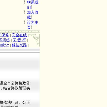
〖
联系我
们
〗
〖
加入收
藏
〗
〖
设为主
页
〗
护保修
|
安全在线
|
识问答
|
回 音 壁
|
划统计
|
科技兴路
|
关于加强2008年度公路养路费征收稽查
进全市公路路政务
，结合路政管理实
格依法行政、公正