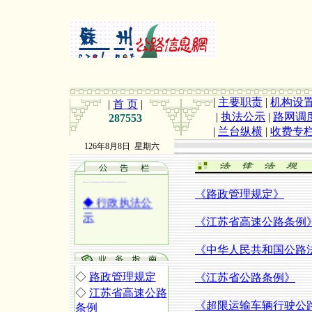
|
主要职责
|
机构设
|
首 页
|
|
执法公示
|
路网调
287553
◆
2015年苏州
|
兰台纵横
|
收费专
市公路管理处
126年8月8日 星期六
公开招聘工作
人员公告
《路政管理规定》
◆
行政执法公
示
《江苏省高速公路条例
◆
行政许可结
《中华人民共和国公路
果公示
◇
路政管理规定
《江苏省公路条例》
◇
江苏省高速公路
《超限运输车辆行驶公
条例