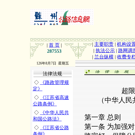
|
主要职责
|
机构设
|
首 页
|
|
执法公示
|
路网调
287553
|
兰台纵横
|
收费专
126年8月7日 星期五
法律法规
◇
《路政管理规
定》
超
◇
《江苏省高速
（中华人民共
公路条例》
◇
《中华人民共
第一章 总则
和国公路法》
第一条 为加强
◇
《江苏省公路
条例》