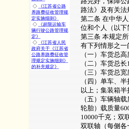
路完好，保障公
◇
《江苏省公路
路法》及有关法
养路费征收管理规
第二条 在中华
定实施细则》
◇
《超限运输车
位和个人（以下
辆行驶公路管理规
第三条 本规定
定》
◇
《江苏省人民
有下列情形之一
政府关于《江苏省
（一）车货总高
公路养路费征收管
理规定实施细则》
（二）车货总长
的补充规定》
（三）车货总宽
（四）单车、半挂
以上；集装箱半挂
（五）车辆轴载
轮胎）载质量60
10000千克；
双联轴（每侧各一